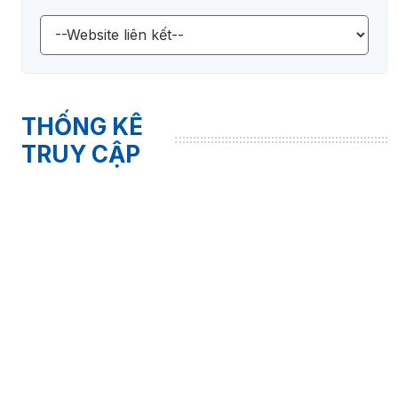
THỐNG KÊ
TRUY CẬP
Người trực tuyến
Khách
1
Thành viên
1
Tổng
2
Tổng lượt truy cập
3121744
CHI CỤC THỐNG KÊ TỈNH BẮC KẠN