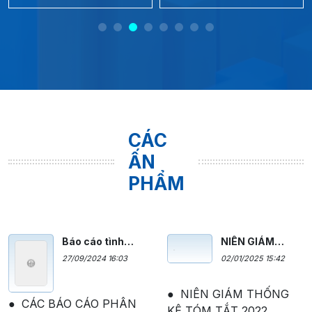
CÁC
ẤN
PHẨM
Báo cáo tình
NIÊN GIÁM
hình Kinh tế xã
THỐNG KÊ
27/09/2024 16:03
02/01/2025 15:42
hội tháng 01
NĂM 2023
năm 2024
(Tóm tắt)
NIÊN GIÁM THỐNG
CÁC BÁO CÁO PHÂN
KÊ TÓM TẮT 2022