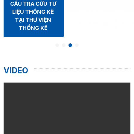
CẦU TRA CỨU TƯ
LIỆU THỐNG KÊ
TẠI THƯ VIỆN
THỐNG KÊ
VIDEO