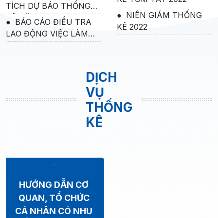
TÍCH DỰ BÁO THỐNG
NIÊN GIÁM THỐNG
KÊ NĂM 2021
BÁO CÁO ĐIỀU TRA
KÊ 2022
LAO ĐỘNG VIỆC LÀM
NĂM 2021
DỊCH
VỤ
THỐNG
KÊ
HƯỚNG DẪN CƠ
QUAN, TỔ CHỨC
CÁ NHÂN CÓ NHU